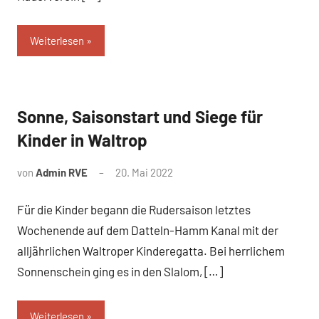
Weiterlesen
Sonne, Saisonstart und Siege für
News
Kinder in Waltrop
von
Admin RVE
20. Mai 2022
Für die Kinder begann die Rudersaison letztes
Wochenende auf dem Datteln-Hamm Kanal mit der
alljährlichen Waltroper Kinderegatta. Bei herrlichem
Sonnenschein ging es in den Slalom, […]
Weiterlesen