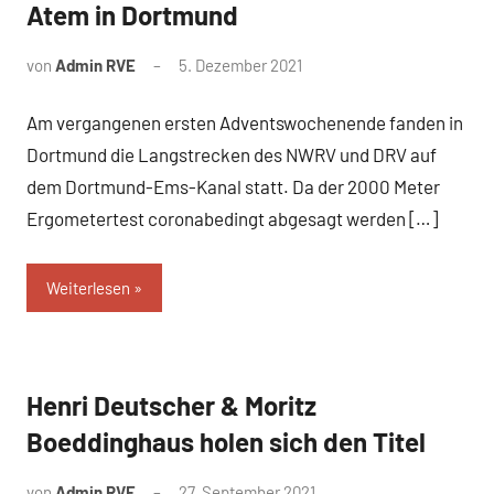
Atem in Dortmund
von
Admin RVE
5. Dezember 2021
Am vergangenen ersten Adventswochenende fanden in
Dortmund die Langstrecken des NWRV und DRV auf
dem Dortmund-Ems-Kanal statt. Da der 2000 Meter
Ergometertest coronabedingt abgesagt werden […]
Weiterlesen
Henri Deutscher & Moritz
News
Boeddinghaus holen sich den Titel
von
Admin RVE
27. September 2021