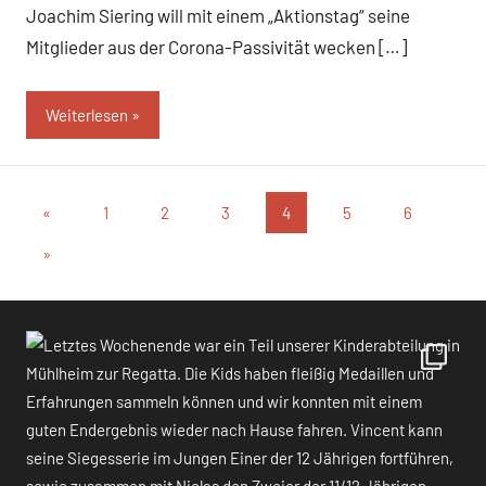
Joachim Siering will mit einem „Aktionstag“ seine
Mitglieder aus der Corona-Passivität wecken […]
Weiterlesen
Seitennummerierung
Vorherige
«
1
2
3
4
5
6
Beiträge
der
Nächste
»
Beiträge
Beiträge