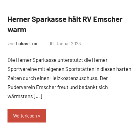
Herner Sparkasse hält RV Emscher
News
warm
von
Lukas Lux
10. Januar 2023
Die Herner Sparkasse unterstützt die Herner
Sportvereine mit eigenen Sportstätten in diesen harten
Zeiten durch einen Heizkostenzuschuss. Der
Ruderverein Emscher freut und bedankt sich
wärmstens […]
Weiterlesen