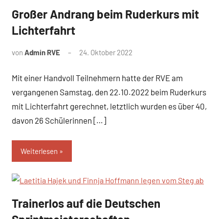
Großer Andrang beim Ruderkurs mit
News
Lichterfahrt
von
Admin RVE
24. Oktober 2022
Mit einer Handvoll Teilnehmern hatte der RVE am
vergangenen Samstag, den 22.10.2022 beim Ruderkurs
mit Lichterfahrt gerechnet, letztlich wurden es über 40,
davon 26 Schülerinnen […]
Weiterlesen
Trainerlos auf die Deutschen
News