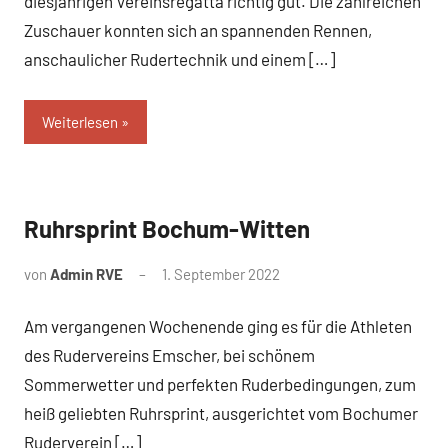
diesjährigen Vereinsregatta richtig gut. Die zahlreichen
Zuschauer konnten sich an spannenden Rennen,
anschaulicher Rudertechnik und einem […]
Weiterlesen
Ruhrsprint Bochum-Witten
News
von
Admin RVE
1. September 2022
Am vergangenen Wochenende ging es für die Athleten
des Rudervereins Emscher, bei schönem
Sommerwetter und perfekten Ruderbedingungen, zum
heiß geliebten Ruhrsprint, ausgerichtet vom Bochumer
Ruderverein […]