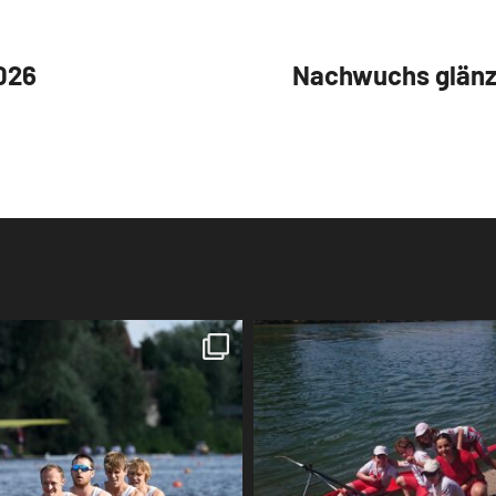
026
Nachwuchs glän