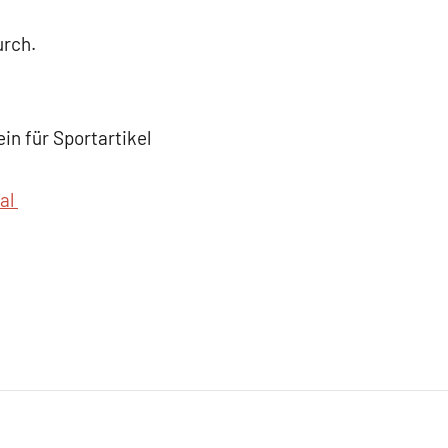
urch.
n für Sportartikel
mal