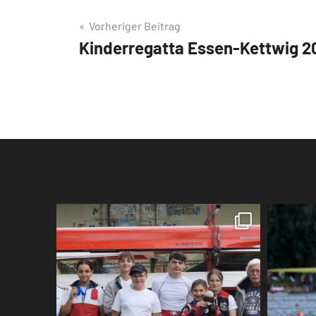
Beitragsnavigation
Vorheriger Beitrag
Kinderregatta Essen-Kettwig 2