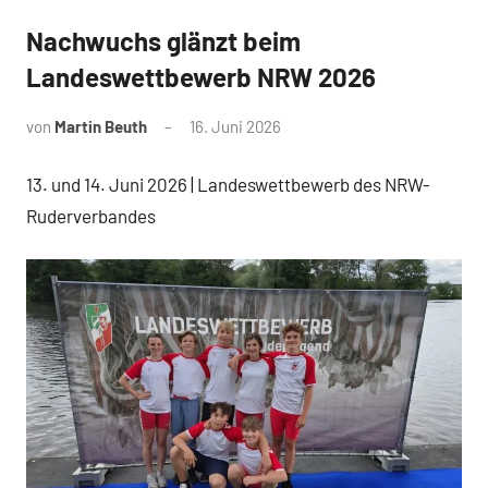
Nachwuchs glänzt beim
News
Landeswettbewerb NRW 2026
von
Martin Beuth
16. Juni 2026
13. und 14. Juni 2026 | Landeswettbewerb des NRW-
Ruderverbandes