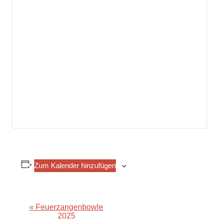
Zum Kalender hinzufügen
«
Feuerzangenbowle
Veranstaltung-
2025