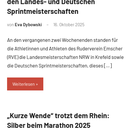
den Landes- und Deutschen
Sprintmeisterschaften
von
Eva Dybowski
16. Oktober 2025
An den vergangenen zwei Wochenenden standen für
die Athletinnen und Athleten des Ruderverein Emscher
(RVE) die Landesmeisterschaften NRW in Krefeld sowie
die Deutschen Sprintmeisterschaften, dieses […]
Weiterlesen
„Kurze Wende“ trotzt dem Rhein:
News
Silber beim Marathon 2025