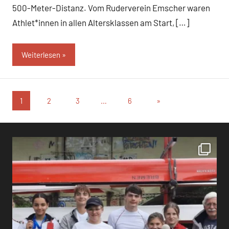
500-Meter-Distanz. Vom Ruderverein Emscher waren
Athlet*innen in allen Altersklassen am Start, […]
Weiterlesen
Seitennummerierung
Nächste
1
2
3
…
6
»
Beiträge
der
Beiträge