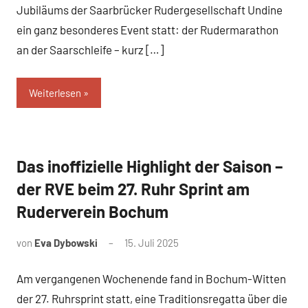
Jubiläums der Saarbrücker Rudergesellschaft Undine
ein ganz besonderes Event statt: der Rudermarathon
an der Saarschleife – kurz […]
Weiterlesen
Das inoffizielle Highlight der Saison –
News
der RVE beim 27. Ruhr Sprint am
Ruderverein Bochum
von
Eva Dybowski
15. Juli 2025
Am vergangenen Wochenende fand in Bochum-Witten
der 27. Ruhrsprint statt, eine Traditionsregatta über die