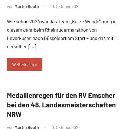
von
Martin Beuth
10. Oktober 2025
Wie schon 2024 war das Team „Kurze Wende“ auch in
diesem Jahr beim Rheinrudermarathon von
Leverkusen nach Düsseldorf am Start – und das mit
derselben […]
Weiterlesen
Medaillenregen für den RV Emscher
News
bei den 48. Landesmeisterschaften
NRW
von
Martin Beuth
10. Oktober 2025