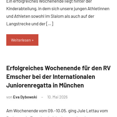
Ein erfolgreiches Wochenende liegt hinter der
Kinderabteilung, in dem sich unsere jungen Athletinnen
und Athleten sowohl im Slalom als auch auf der
Langstrecke und der […]
Weiterlesen
Erfolgreiches Wochenende für den RV
News
Emscher bei der Internationalen
Juniorenregatta in München
von
Eva Dybowski
10. Mai 2026
Am Wochenende vom 09.-10.05. ging Jule Lettau vom