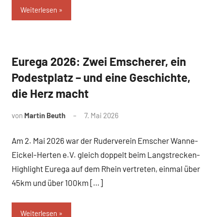
Weiterlesen
Eurega 2026: Zwei Emscherer, ein
News
Podestplatz – und eine Geschichte,
die Herz macht
von
Martin Beuth
7. Mai 2026
Am 2. Mai 2026 war der Ruderverein Emscher Wanne-
Eickel-Herten e.V. gleich doppelt beim Langstrecken-
Highlight Eurega auf dem Rhein vertreten, einmal über
45km und über 100km […]
Weiterlesen