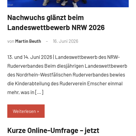
Nachwuchs glänzt beim
News
Landeswettbewerb NRW 2026
von
Martin Beuth
16. Juni 2026
13. und 14. Juni 2026 | Landeswettbewerb des NRW-
Ruderverbandes Beim diesjährigen Landeswettbewerb
des Nordrhein-Westfälischen Ruderverbandes bewies
die Kinderabteilung des Ruderverein Emscher einmal
mehr, was in […]
Weiterlesen
Kurze Online-Umfrage – jetzt
News