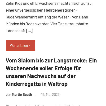
Zehn Kids und elf Erwachsene machten sich auf zu
einer unvergesslichen Mehrgenerationen-
Ruderwanderfahrt entlang der Weser – von Hann.
Münden bis Bodenwerder. Vier Tage, traumhafte
Landschaft […]
Weiterlesen
Vom Slalom bis zur Langstrecke: Ein
News
Wochenende voller Erfolge für
unseren Nachwuchs auf der
Kinderregatta in Waltrop
von
Martin Beuth
19. Mai 2026