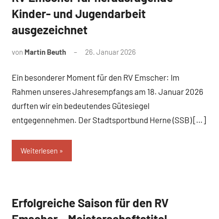
Kinder- und Jugendarbeit
ausgezeichnet
von
Martin Beuth
26. Januar 2026
Ein besonderer Moment für den RV Emscher: Im
Rahmen unseres Jahresempfangs am 18. Januar 2026
durften wir ein bedeutendes Gütesiegel
entgegennehmen. Der Stadtsportbund Herne (SSB) […]
Weiterlesen
Erfolgreiche Saison für den RV
News
Emscher – Meisterschaftstitel,