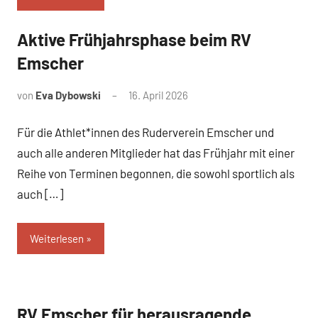
Aktive Frühjahrsphase beim RV
News
Emscher
von
Eva Dybowski
16. April 2026
Für die Athlet*innen des Ruderverein Emscher und
auch alle anderen Mitglieder hat das Frühjahr mit einer
Reihe von Terminen begonnen, die sowohl sportlich als
auch […]
Weiterlesen
RV Emscher für herausragende
News