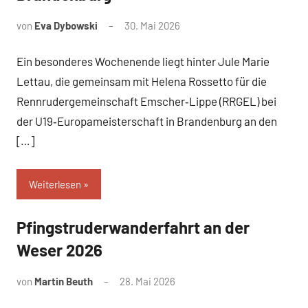
von
Eva Dybowski
30. Mai 2026
Ein besonderes Wochenende liegt hinter Jule Marie
Lettau, die gemeinsam mit Helena Rossetto für die
Rennrudergemeinschaft Emscher‑Lippe (RRGEL) bei
der U19‑Europameisterschaft in Brandenburg an den
[…]
Weiterlesen
Pfingstruderwanderfahrt an der
News
Weser 2026
von
Martin Beuth
28. Mai 2026