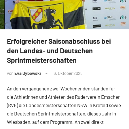
Erfolgreicher Saisonabschluss bei
News
den Landes- und Deutschen
Sprintmeisterschaften
von
Eva Dybowski
16. Oktober 2025
An den vergangenen zwei Wochenenden standen für
die Athletinnen und Athleten des Ruderverein Emscher
(RVE) die Landesmeisterschaften NRW in Krefeld sowie
die Deutschen Sprintmeisterschaften, dieses Jahr in
Wiesbaden, auf dem Programm. An zwei direkt