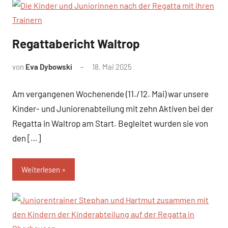
Regattabericht Waltrop
News
von
Eva Dybowski
18. Mai 2025
Am vergangenen Wochenende (11./12. Mai) war unsere
Kinder- und Juniorenabteilung mit zehn Aktiven bei der
Regatta in Waltrop am Start. Begleitet wurden sie von
den […]
Weiterlesen