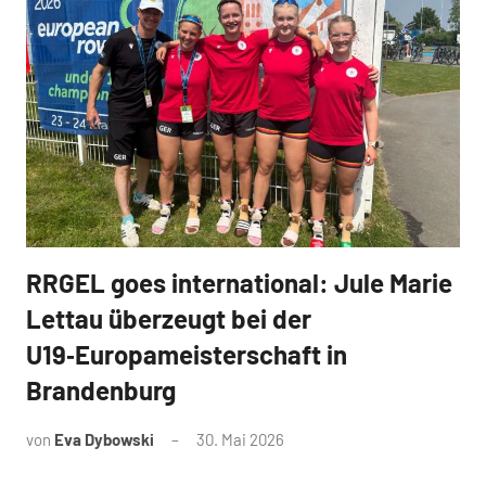
RRGEL goes international: Jule Marie
News
Lettau überzeugt bei der
U19‑Europameisterschaft in
Brandenburg
von
Eva Dybowski
30. Mai 2026