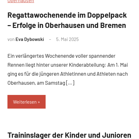
Regattawochenende im Doppelpack
News
– Erfolge in Oberhausen und Bremen
von
Eva Dybowski
5. Mai 2025
Ein verlängertes Wochenende voller spannender
Rennen liegt hinter unserer Kinderabteilung: Am 1. Mai
ging es für die jüngeren Athletinnen und Athleten nach
Oberhausen, am Samstag […]
Weiterlesen
Traininslager der Kinder und Junioren
News