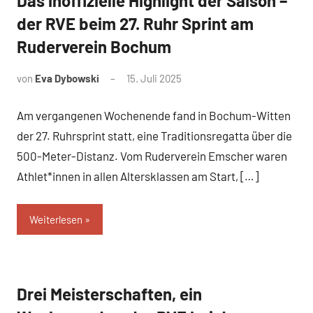
Das inoffizielle Highlight der Saison –
der RVE beim 27. Ruhr Sprint am
Ruderverein Bochum
von
Eva Dybowski
15. Juli 2025
Am vergangenen Wochenende fand in Bochum-Witten
der 27. Ruhrsprint statt, eine Traditionsregatta über die
500-Meter-Distanz. Vom Ruderverein Emscher waren
Athlet*innen in allen Altersklassen am Start, […]
Weiterlesen
Drei Meisterschaften, ein
News