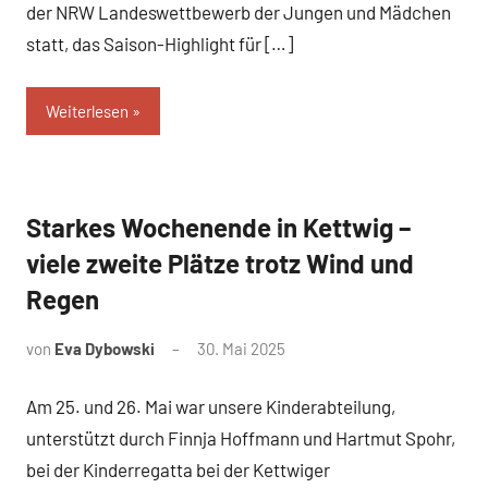
der NRW Landeswettbewerb der Jungen und Mädchen
statt, das Saison-Highlight für […]
Weiterlesen
Starkes Wochenende in Kettwig –
News
viele zweite Plätze trotz Wind und
Regen
von
Eva Dybowski
30. Mai 2025
Am 25. und 26. Mai war unsere Kinderabteilung,
unterstützt durch Finnja Hoffmann und Hartmut Spohr,
bei der Kinderregatta bei der Kettwiger