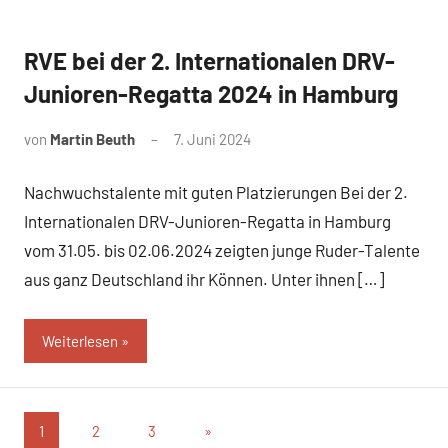
RVE bei der 2. Internationalen DRV-
News
Junioren-Regatta 2024 in Hamburg
von
Martin Beuth
7. Juni 2024
Nachwuchstalente mit guten Platzierungen Bei der 2.
Internationalen DRV-Junioren-Regatta in Hamburg
vom 31.05. bis 02.06.2024 zeigten junge Ruder-Talente
aus ganz Deutschland ihr Können. Unter ihnen […]
Weiterlesen
Seitennummerierung
Nächste
1
2
3
»