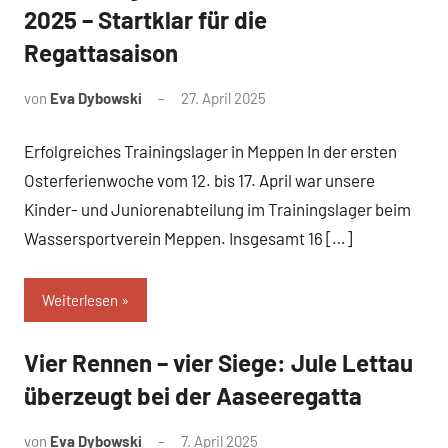
2025 – Startklar für die
Regattasaison
von
Eva Dybowski
27. April 2025
Erfolgreiches Trainingslager in Meppen In der ersten
Osterferienwoche vom 12. bis 17. April war unsere
Kinder- und Juniorenabteilung im Trainingslager beim
Wassersportverein Meppen. Insgesamt 16 […]
Weiterlesen
Vier Rennen – vier Siege: Jule Lettau
News
überzeugt bei der Aaseeregatta
von
Eva Dybowski
7. April 2025