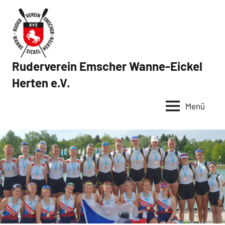
Zum
Inhalt
springen
Ruderverein Emscher Wanne-Eickel
Herten e.V.
Menü