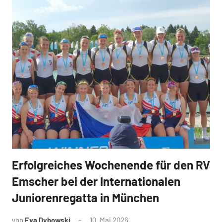
Erfolgreiches Wochenende für den RV
News
Emscher bei der Internationalen
Juniorenregatta in München
von
Eva Dybowski
10. Mai 2026