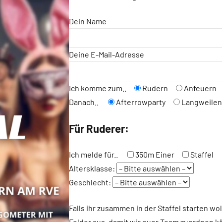
Dein Name
Deine E-Mail-Adresse
Ich komme zum..
Rudern
Anfeuern
Danach..
Afterrowparty
Langweile
Für Ruderer:
Ich melde für..
350m Einer
Staffel
Altersklasse:
Geschlecht:
Falls ihr zusammen in der Staffel starten wol
Felder aus, damit wir euer Team zuordnen 