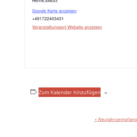
Herne
,
44653
Google Karte anzeigen
+491722403431
Veranstaltungsort-Website anzeigen
Zum Kalender hinzufügen
«
Neujahrsempfang
Veranstaltung-
Navigation