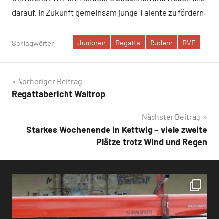
darauf, in Zukunft gemeinsam junge Talente zu fördern.
Junioren
Regatta
Rudern
RVE
Schlagwörter
Beitragsnavigation
Vorheriger Beitrag
Regattabericht Waltrop
Nächster Beitrag
Starkes Wochenende in Kettwig – viele zweite
Plätze trotz Wind und Regen