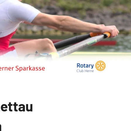
Lettau
a