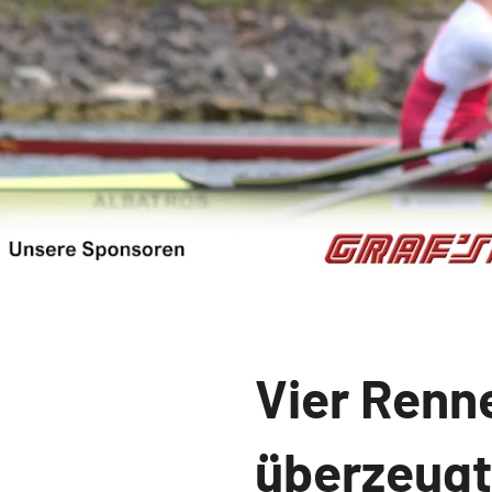
News
Vier Renne
überzeugt