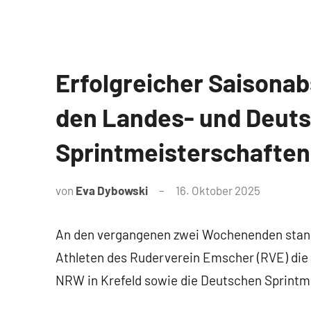
Erfolgreicher Saisonab
News
den Landes- und Deut
Sprintmeisterschaften
von
Eva Dybowski
16. Oktober 2025
An den vergangenen zwei Wochenenden stande
Athleten des Ruderverein Emscher (RVE) di
NRW in Krefeld sowie die Deutschen Sprintm