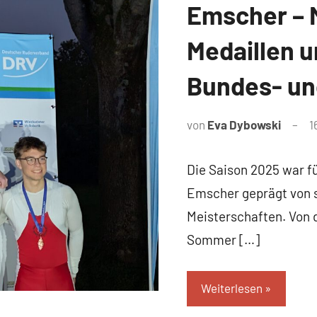
Emscher – M
Medaillen u
Bundes- u
von
Eva Dybowski
1
Die Saison 2025 war fü
Emscher geprägt von s
Meisterschaften. Von
Sommer […]
Weiterlesen