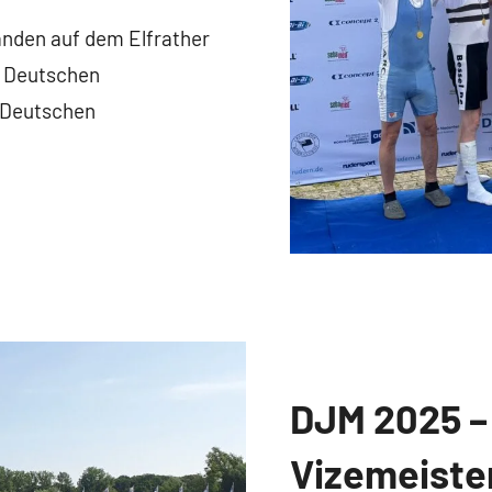
nden auf dem Elfrather
s Deutschen
e Deutschen
DJM 2025 – 
News
Vizemeister