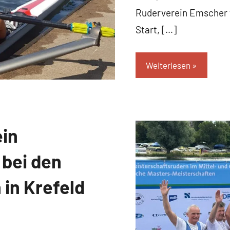
Ruderverein Emscher w
Start, […]
Weiterlesen
ein
bei den
 in Krefeld