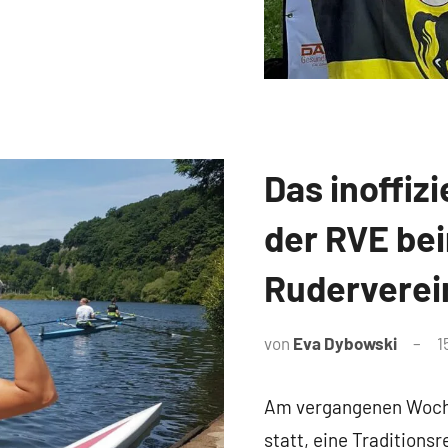
Das inoffizi
News
der RVE bei
Rudervere
von
Eva Dybowski
1
Am vergangenen Woche
statt, eine Traditions