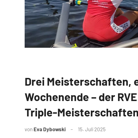
Drei Meisterschaften, 
News
Wochenende – der RVE 
Triple-Meisterschaften
von
Eva Dybowski
15. Juli 2025