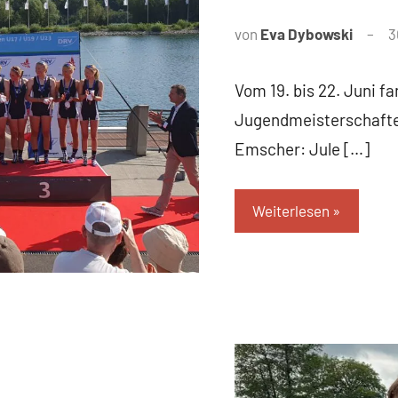
von
Eva Dybowski
3
Vom 19. bis 22. Juni f
Jugendmeisterschaften
Emscher: Jule […]
Weiterlesen