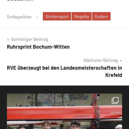
Breitensport
Regatta
Rudern
Schlagwörter
Beitragsnavigation
Vorheriger Beitrag
Ruhrsprint Bochum-Witten
Nächster Beitrag
RVE überzeugt bei den Landesmeisterschaften in
Krefeld