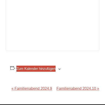
Zum Kalender hinzufügen
«
Familienabend 2024.9
Familienabend 2024.10
»
Veranstaltung-
Navigation