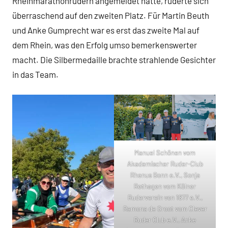
Rheinmarathonrudern angemeldet hatte, ruderte sich
überraschend auf den zweiten Platz. Für Martin Beuth
und Anke Gumprecht war es erst das zweite Mal auf
dem Rhein, was den Erfolg umso bemerkenswerter
macht. Die Silbermedaille brachte strahlende Gesichter
in das Team.
Manuel Schönen vom
Akademischer Ruder-Club
Rhenus Bonn e.V., Sonja
Rethagen vom Kölner
Ruderverein von 1877 e.V.,
Ramona de Groot vom Clever
Ruder Club e.V., Anke