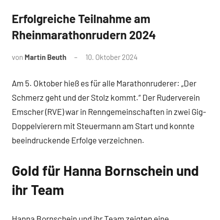
Erfolgreiche Teilnahme am
News
Rheinmarathonrudern 2024
von
Martin Beuth
10. Oktober 2024
Am 5. Oktober hieß es für alle Marathonruderer: „Der
Schmerz geht und der Stolz kommt.“ Der Ruderverein
Emscher (RVE) war in Renngemeinschaften in zwei Gig-
Doppelvierern mit Steuermann am Start und konnte
beeindruckende Erfolge verzeichnen.
Gold für Hanna Bornschein und
ihr Team
Hanna Bornschein und ihr Team zeigten eine