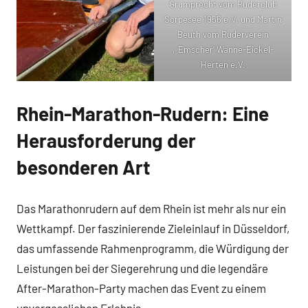
Grumprecht vom Ruderclub
Sorpesee 1956 e.V. und Martin
Beuth vom Ruderverein
‚Emscher‘ Wanne-Eickel-
Herten e.V.
Rhein-Marathon-Rudern: Eine
Herausforderung der
besonderen Art
Das Marathonrudern auf dem Rhein ist mehr als nur ein
Wettkampf. Der faszinierende Zieleinlauf in Düsseldorf,
das umfassende Rahmenprogramm, die Würdigung der
Leistungen bei der Siegerehrung und die legendäre
After-Marathon-Party machen das Event zu einem
unvergesslichen Erlebnis.