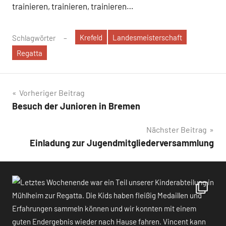
trainieren, trainieren, trainieren…
Krefeld
Landesmeisterschaft
Schlagwörter
Regatta
Beitragsnavigation
Vorheriger Beitrag
Besuch der Junioren in Bremen
Nächster Beitrag
Einladung zur Jugendmitgliederversammlung