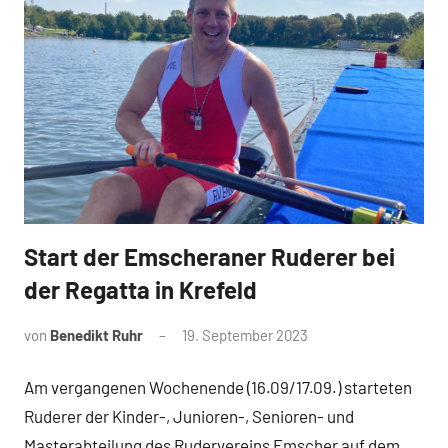
Start der Emscheraner Ruderer bei
News
der Regatta in Krefeld
von
Benedikt Ruhr
19. September 2023
Am vergangenen Wochenende (16.09/17.09.) starteten
Ruderer der Kinder-, Junioren-, Senioren- und
Masterabteilung des Rudervereins Emscher auf dem