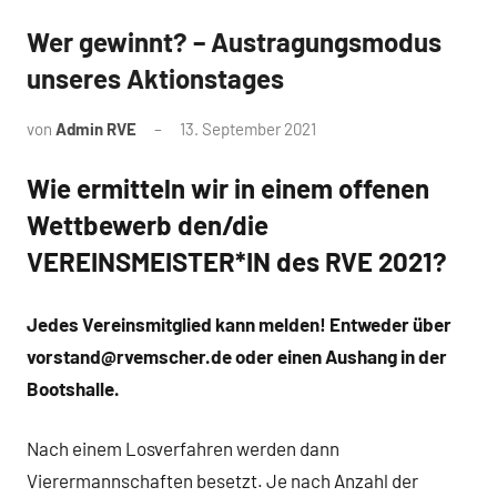
Wer gewinnt? – Austragungsmodus
News
unseres Aktionstages
von
Admin RVE
13. September 2021
Wie ermitteln wir in einem offenen
Wettbewerb den/die
VEREINSMEISTER*IN des RVE 2021?
Jedes Vereinsmitglied kann melden! Entweder über
vorstand@rvemscher.de oder einen Aushang in der
Bootshalle.
Nach einem Losverfahren werden dann
Vierermannschaften besetzt. Je nach Anzahl der