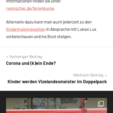
Informationen finden sie unter
rvemscher.de/ferienkurse
.
Alternativ dazu kann man auch jederzeit zu den
Kindertrainingszeiten
in Absprache mit Lukas Lux
vorbeischauen und ins Boot steigen.
Beitragsnavigation
Vorheriger Beitrag
Corona und (k)ein Ende?
Nächster Beitrag
Kinder werden Vizelandesmeister im Doppelpack