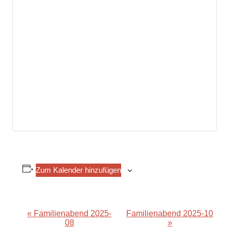
Zum Kalender hinzufügen
«
Familienabend 2025-
Familienabend 2025-10
Veranstaltung-
08
»