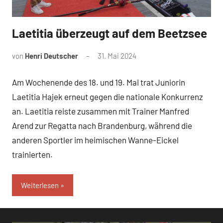
Laetitia überzeugt auf dem Beetzsee
News
von
Henri Deutscher
31. Mai 2024
Am Wochenende des 18. und 19. Mai trat Juniorin
Laetitia Hajek erneut gegen die nationale Konkurrenz
an. Laetitia reiste zusammen mit Trainer Manfred
Arend zur Regatta nach Brandenburg, während die
anderen Sportler im heimischen Wanne-Eickel
trainierten.
Weiterlesen