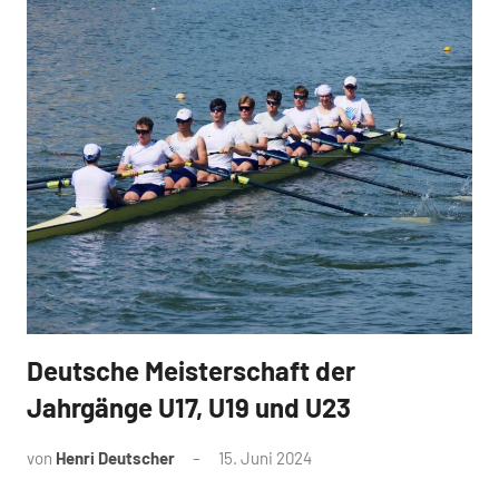
Deutsche Meisterschaft der
News
Jahrgänge U17, U19 und U23
von
Henri Deutscher
15. Juni 2024