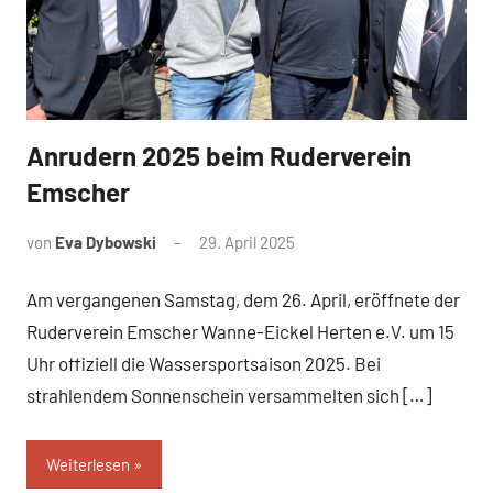
Anrudern 2025 beim Ruderverein
News
Emscher
von
Eva Dybowski
29. April 2025
Am vergangenen Samstag, dem 26. April, eröffnete der
Ruderverein Emscher Wanne-Eickel Herten e.V. um 15
Uhr offiziell die Wassersportsaison 2025. Bei
strahlendem Sonnenschein versammelten sich […]
Weiterlesen