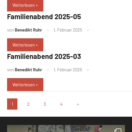
Weiterlesen
Familienabend 2025-05
von
Benedikt Ruhr
1. Februar 2025
Weiterlesen
Familienabend 2025-03
von
Benedikt Ruhr
1. Februar 2025
Weiterlesen
Seitennummerierung
Nächste
1
2
3
4
»
Beiträge
der
Beiträge