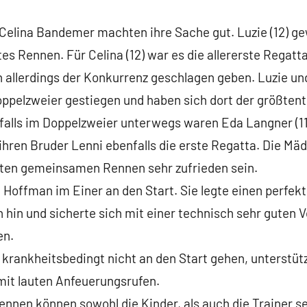
elina Bandemer machten ihre Sache gut. Luzie (12) g
tes Rennen. Für Celina (12) war es die allererste Regatta
 allerdings der Konkurrenz geschlagen geben. Luzie un
pelzweier gestiegen und haben sich dort der größtente
falls im Doppelzweier unterwegs waren Eda Langner (11)
ihren Bruder Lenni ebenfalls die erste Regatta. Die Mä
sten gemeinsamen Rennen sehr zufrieden sein.
Hoffman im Einer an den Start. Sie legte einen perfekten
 hin und sicherte sich mit einer technisch sehr guten Vo
en.
krankheitsbedingt nicht an den Start gehen, unterstüt
it lauten Anfeuerungsrufen.
Rennen können sowohl die Kinder, als auch die Trainer s