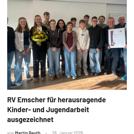
RV Emscher für herausragende
News
Kinder- und Jugendarbeit
ausgezeichnet
von
Martin Beuth
26. Januar 2026