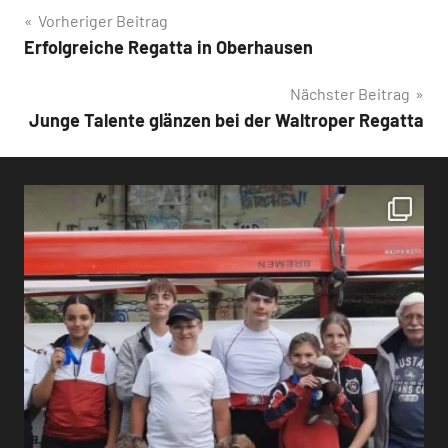
Beitragsnavigation
Vorheriger Beitrag
Erfolgreiche Regatta in Oberhausen
Nächster Beitrag
Junge Talente glänzen bei der Waltroper Regatta